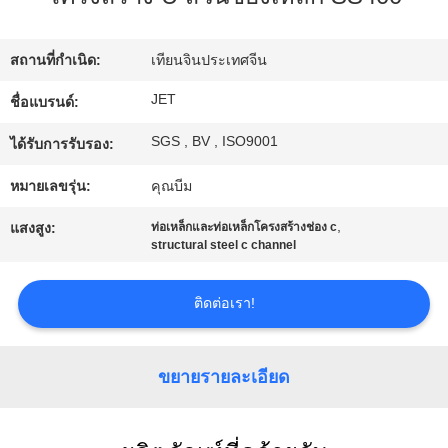
โรงงาน
สถานที่กำเนิด:
เทียนจินประเทศจีน
การ
JET
ชื่อแบรนด์:
SGS , BV , ISO9001
ควบคุม
ได้รับการรับรอง:
หมายเลขรุ่น:
คุณบีม
คุณภาพ
,
แสงสูง:
ท่อเหล็กและท่อเหล็กโครงสร้างช่อง c
structural steel c channel
ติดต่อ
ติดต่อเรา!
เรา
ขยายรายละเอียด
ขอ
ใบ