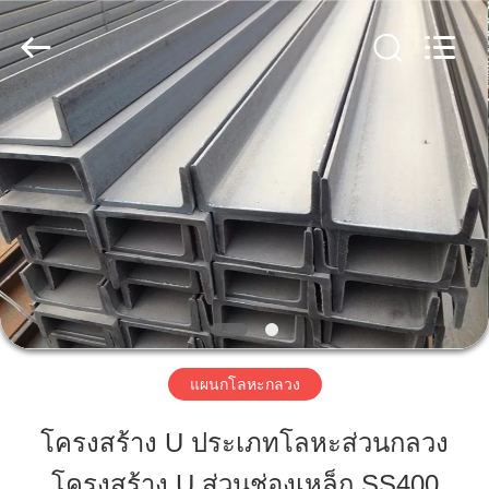
Guangzhou
Jet
Scaffold
&
Formwork
System
Co.,
Ltd..
All
บ้าน
Rights
Reserved.
ผลิตภัณฑ์
เกี่ยว
กับ
เรา
แผนกโลหะกลวง
โครงสร้าง U ประเภทโลหะส่วนกลวง
ทัวร์
โครงสร้าง U ส่วนช่องเหล็ก SS400