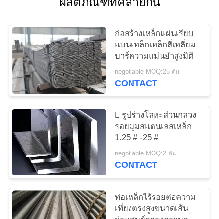
ผลิตภัณฑ์ที่คล้ายกัน
เสนอ
ก่อสร้างเหล็กแผ่นเรียบ
ราคา
แบนเหล็กเหล็กสี่เหลี่ยม
บาร์ความแม่นยำสูงมิติ
negotiable MOQ:25 ตัน
แผนผัง
CONTACT
เว็บไซต์
L รูปร่างโลหะส่วนกลวง
รอยมุมสแตนเลสเหล็ก
PRIVACY
1.25 # -25 #
POLICY
negotiable MOQ:2 ตัน
CONTACT
ท่อเหล็กไร้รอยต่อความ
เที่ยงตรงสูงขนาดเส้น