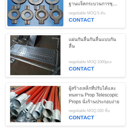
ฐานแจ็คกระบวนการชุบ
เสนอ
สังกะสีแบบจุ่มร้อน
negotiable MOQ:5 ตัน
CONTACT
33
ราคา
ไม้กระดานนั่งร้าน
แผ่นกันลื่นกันลื่นแบบกัน
เหล็ก
แผนผัง
ลื่น
เว็บไซต์
negotiable MOQ:1000pcs
CONTACT
PRIVACY
15
ผู้สร้างเหล็กที่ปรับได้และ
POLICY
ระบบนั่งร้าน
ทนทาน Prop Telescopic
Props นั่งร้านประกอบง่าย
Kwikstage
negotiable MOQ:200 ชิ้น
CONTACT