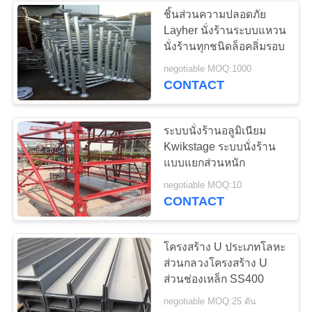
ชิ้นส่วนความปลอดภัย
Layher นั่งร้านระบบแหวน
11
นั่งร้านทุกชนิดล็อคลิ่มรอบ
negotiable MOQ:1000
แจ็คนั่งร้านปรับระดับ
CONTACT
ระบบนั่งร้านอลูมิเนียม
Kwikstage ระบบนั่งร้าน
แบบแยกส่วนหนัก
10
negotiable MOQ:10
CONTACT
ระบบนั่งร้าน
Cuplock
โครงสร้าง U ประเภทโลหะ
ส่วนกลวงโครงสร้าง U
ส่วนช่องเหล็ก SS400
negotiable MOQ:25 ตัน