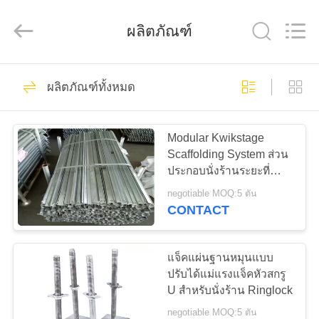
Guangzhou
Jet
Scaffold
&
ผลิตภัณฑ์
Formwork
System
Co.,
Ltd..
All
11
บ้าน
Rights
ผลิตภัณฑ์ทั้งหมด
Reserved.
ระบบนั่งร้านเหล็ก
ผลิตภัณฑ์
Modular Kwikstage
Scaffolding System ส่วน
ประกอบนั่งร้านระยะที่
เกี่ยว
รวดเร็ว
negotiable MOQ:5 ตัน
CONTACT
กับ
31
เรา
แจ็คแผ่นฐานหมุนแบบ
ระบบนั่งร้าน
ปรับได้แม่แรงแจ็คหัวสกรู
U สำหรับนั่งร้าน Ringlock
ทัวร์
negotiable MOQ:5 ตัน