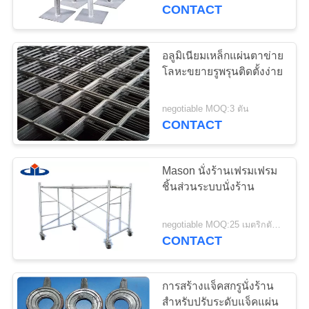
CONTACT
โรงงาน
อลูมิเนียมเหล็กแผ่นตาข่าย
25
การ
โลหะขยายรูพรุนติดตั้งง่าย
ระบบนั่งร้าน
ควบคุม
negotiable MOQ:3 ตัน
Ringlock
CONTACT
คุณภาพ
Mason นั่งร้านเฟรมเฟรม
ติดต่อ
ชิ้นส่วนระบบนั่งร้าน
22
เรา
อุปกรณ์ประกอบฉาก
negotiable MOQ:25 เมตริกตัน / เมตริกตัน
CONTACT
นั่งร้านเหล็ก
ขอ
การสร้างแจ็คสกรูนั่งร้าน
ใบ
สำหรับปรับระดับแจ็คแผ่น