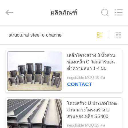
Guangzhou
Jet
Scaffold
&
ผลิตภัณฑ์
Formwork
System
Co.,
Ltd..
All
บ้าน
Rights
structural steel c channel
Reserved.
ผลิตภัณฑ์
เหล็กโครงสร้าง 3 นิ้วส่วน
ช่องเหล็ก C วัสดุคาร์บอน
ต่ำความหนา 1-4 มม
เกี่ยว
negotiable MOQ:10 ตัน
CONTACT
กับ
เรา
โครงสร้าง U ประเภทโลหะ
ส่วนกลวงโครงสร้าง U
ส่วนช่องเหล็ก SS400
ทัวร์
negotiable MOQ:25 ตัน