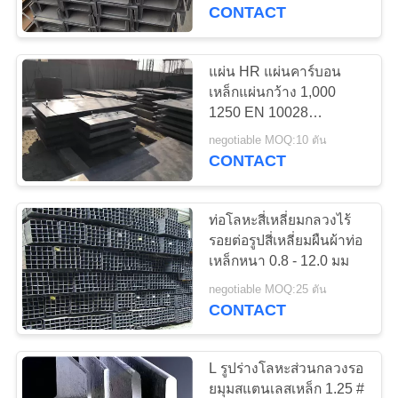
CONTACT
โรงงาน
แผ่น HR แผ่นคาร์บอน
การ
เหล็กแผ่นกว้าง 1,000
1250 EN 10028
ควบคุม
มาตรฐานสำหรับอาคาร
negotiable MOQ:10 ตัน
CONTACT
คุณภาพ
ท่อโลหะสี่เหลี่ยมกลวงไร้
ติดต่อ
รอยต่อรูปสี่เหลี่ยมผืนผ้าท่อ
เหล็กหนา 0.8 - 12.0 มม
เรา
negotiable MOQ:25 ตัน
CONTACT
ขอ
L รูปร่างโลหะส่วนกลวงรอ
ใบ
ยมุมสแตนเลสเหล็ก 1.25 #