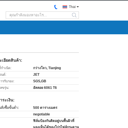
Thai
search
เอียดสินค้า:
่กำเนิด:
กว่างโจว, Tianjing
รนด์:
JET
การรับรอง:
SGS,GB
ขรุ่น:
อัลลอย 6061 T6
ำระเงิน:
่งซื้อขั้นต่ำ:
500 ตารางเมตร
negotiable
ฟิล์มป้องกันติดอยู่บนพื้นผิวที่
มองเห็นได้ของโปรไฟล์กระดาษ