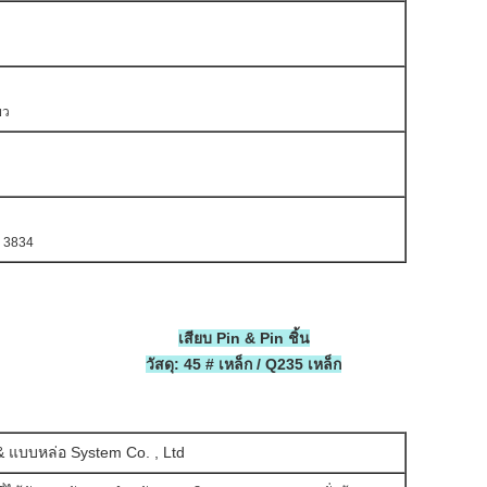
ยว
O 3834
เสียบ Pin & Pin ชิ้น
วัสดุ: 45 # เหล็ก / Q235 เหล็ก
& แบบหล่อ System Co. , Ltd