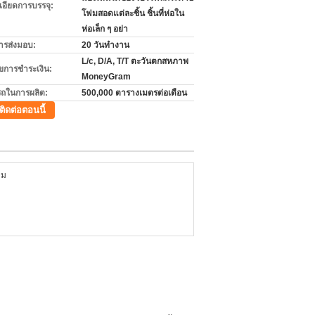
เอียดการบรรจุ:
โฟมสอดแต่ละชิ้น ชิ้นที่ห่อใน
ห่อเล็ก ๆ อย่า
ารส่งมอบ:
20 วันทำงาน
L/c, D/A, T/T ตะวันตกสหภาพ
ไขการชำระเงิน:
MoneyGram
ถในการผลิต:
500,000 ตารางเมตรต่อเดือน
ติดต่อตอนนี้
ยม