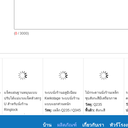
(
0
/ 3000)
ว
แจ็คแผ่นฐานหมุนแบบ
ระบบนั่งร้านอลูมิเนียม
ไม้กระดานนั่งร้านเหล็ก
ร
ปรับได้แม่แรงแจ็คหัวสกรู
Kwikstage ระบบนั่งร้าน
ชุบสังกะสีมีเสถียรภาพ
ค
U สำหรับนั่งร้าน
แบบแยกส่วนหนัก
วัสดุ:
Q235
ว
Ringlock
วัสดุ:
เหล็ก Q235 / Q345
พื้นผิว:
สังกะสี
ป
ชนิด:
อะไหล่นั่งร้าน
เส้นผ่าศูนย์กลางท่อ:
สี:
เงิน
เ
วัสดุ:
Q235 เหล็กกลม
48.3mm
เชื่อม:
CO2 อาร์ครอย
ก
บ้าน
ผลิตภัณฑ์
เกี่ยวกับเรา
ทัวร์โรง
สี:
เงิน, สีแดงหรือตาม
ความหนาท่อ:
3.25mm,
เ