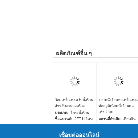
ผลิตภัณฑ์อื่น ๆ
วัสดุเหล็กเฟรม H นั่งร้าน
ระบบนั่งร้านท่อเหล็กเหล
สำหรับงานก่อสร้าง
ท่ออลูมิเนียมนั่งร้านต่อ
เท้า 2 มม
ประเภท::
โครงนั่งร้าน
ชื่อแบรนด์::
JET H โครง
สถานที่กำเนิด:
เทียนจิน,
นั่งร้าน
จีน (แผ่นดินใหญ่)
วัสดุ::
เหล็ก Q235
วัสดุ:
Q235, Q345,
เชื่อมต่อออนไลน์
รับรอง::
เอสจีเอ
Q195