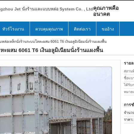
คุณภาพคือ
zhou Jet นั่งร้านและแบบหล่อ System Co. , Ltd
อนาคต
ทัวร์โรงงาน
ควบคุมคุณภาพ
ติดต่อเรา
ขออ้าง
ล่อเหล็กนั่งร้านระบบโลหะผสม 6061 T6 เงินอลูมิเนียมนั่งร้านแผงพื้น
ะผสม 6061 T6 เงินอลูมิเนียมนั่งร้านแผงพื้น
รายละ
สถานที
ชื่อแบ
ได้รับ
หมายเล
การช
จำนวนสั
ราคา: