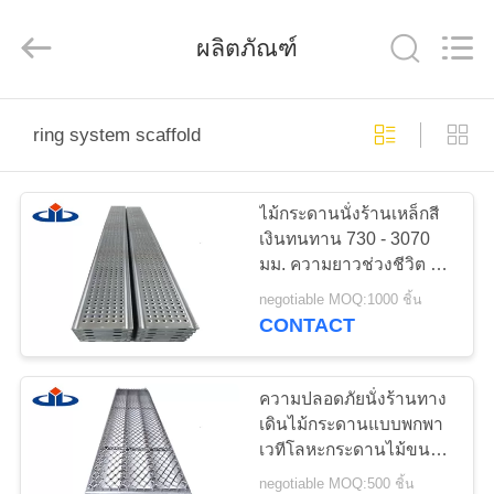
Guangzhou
Jet
Scaffold
&
ผลิตภัณฑ์
Formwork
System
Co.,
Ltd..
All
บ้าน
Rights
ring system scaffold
Reserved.
ผลิตภัณฑ์
ไม้กระดานนั่งร้านเหล็กสี
เงินทนทาน 730 - 3070
มม. ความยาวช่วงชีวิต 6
เกี่ยว
ปี
negotiable MOQ:1000 ชิ้น
CONTACT
กับ
เรา
ความปลอดภัยนั่งร้านทาง
เดินไม้กระดานแบบพกพา
เวทีโลหะกระดานไม้ขนส่ง
ทัวร์
ง่าย
negotiable MOQ:500 ชิ้น