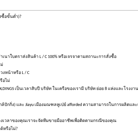
้อขั้นต่ำ)?
ส่งสำเนาใบตราส่งสินค้า L / C 100% หรือเจรจาตามสถานะการสั่งซื้อ
ม่
วงหน้าหรือ L / C
รือไม่
OLDINGS เป็นเวลาสิบปี
บริษัท ในเครือของเรามี บริษัท ย่อย 8 แห่งและโรงงา
กล้ปักกิ่ง) และ Jiayu เมืองมณฑลหูเป่ย์ afforded ความสามารถในการผลิตแล
รางเวลาของคุณเราจะจัดทีมขายมืออาชีพเพื่อติดตามกรณีของคุณ
ด้หรือไม่?