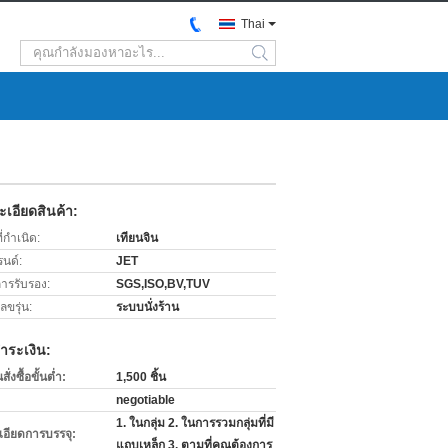
Thai
search
เอียดสินค้า:
่กำเนิด:
เทียนจิน
รนด์:
JET
การรับรอง:
SGS,ISO,BV,TUV
ขรุ่น:
ระบบนั่งร้าน
ำระเงิน:
่งซื้อขั้นต่ำ:
1,500 ชิ้น
negotiable
1. ในกลุ่ม 2. ในการรวมกลุ่มที่มี
เอียดการบรรจุ:
แถบเหล็ก 3. ตามที่คุณต้องการ